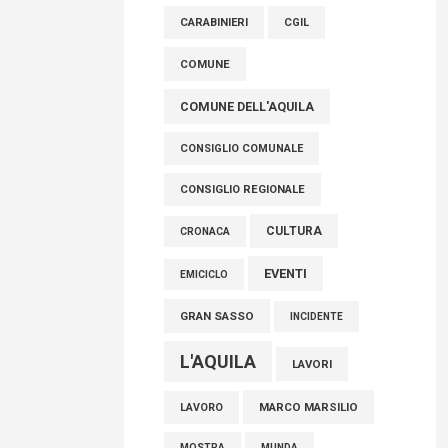
raccoglimento in Consiglio regionale per
CARABINIERI
CGIL
onorare il sacrificio dei nostri connazionali
tra cui molti abruzzesi"
COMUNE
06 Agosto 2026
COMUNE DELL'AQUILA
CONSIGLIO COMUNALE
CONSIGLIO REGIONALE
CULTURA
CRONACA
EVENTI
EMICICLO
GRAN SASSO
INCIDENTE
L'AQUILA
LAVORI
MARCO MARSILIO
LAVORO
MOSTRA
MUNDA