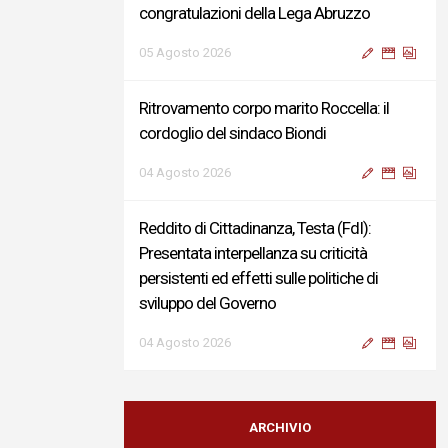
congratulazioni della Lega Abruzzo
05 Agosto 2026
Ritrovamento corpo marito Roccella: il
cordoglio del sindaco Biondi
04 Agosto 2026
Reddito di Cittadinanza, Testa (FdI):
Presentata interpellanza su criticità
persistenti ed effetti sulle politiche di
sviluppo del Governo
04 Agosto 2026
Sigismondi, Liris e Testa: “Profondo
cordoglio e vicinanza al Ministro Roccella e
ARCHIVIO