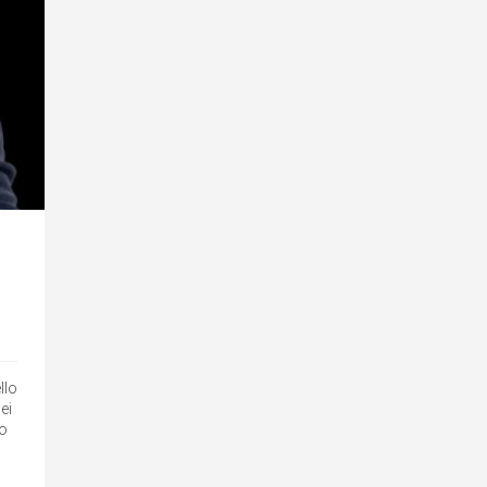
llo
ei
zo