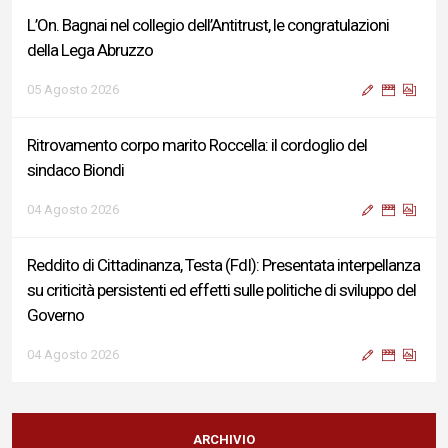
L’On. Bagnai nel collegio dell’Antitrust, le congratulazioni
della Lega Abruzzo
05 Agosto 2026
Ritrovamento corpo marito Roccella: il cordoglio del
sindaco Biondi
04 Agosto 2026
Reddito di Cittadinanza, Testa (FdI): Presentata interpellanza
su criticità persistenti ed effetti sulle politiche di sviluppo del
Governo
04 Agosto 2026
Sigismondi, Liris e Testa: “Profondo cordoglio e vicinanza al
Ministro Roccella e alla sua famiglia”
ARCHIVIO