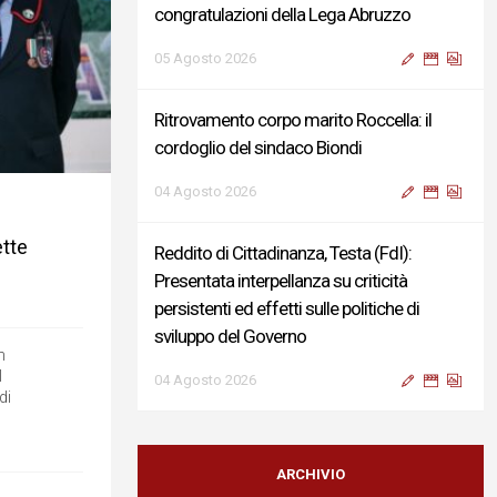
congratulazioni della Lega Abruzzo
05 Agosto 2026
Ritrovamento corpo marito Roccella: il
cordoglio del sindaco Biondi
04 Agosto 2026
ette
Reddito di Cittadinanza, Testa (FdI):
Presentata interpellanza su criticità
persistenti ed effetti sulle politiche di
sviluppo del Governo
n
l
04 Agosto 2026
di
Sigismondi, Liris e Testa: “Profondo
cordoglio e vicinanza al Ministro Roccella e
ARCHIVIO