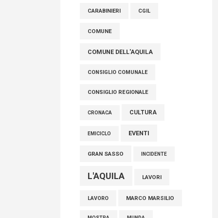
raccoglimento in Consiglio regionale per
CARABINIERI
CGIL
onorare il sacrificio dei nostri connazionali
tra cui molti abruzzesi"
COMUNE
06 Agosto 2026
COMUNE DELL'AQUILA
CONSIGLIO COMUNALE
CONSIGLIO REGIONALE
CULTURA
CRONACA
EVENTI
EMICICLO
GRAN SASSO
INCIDENTE
L'AQUILA
LAVORI
MARCO MARSILIO
LAVORO
MOSTRA
MUNDA