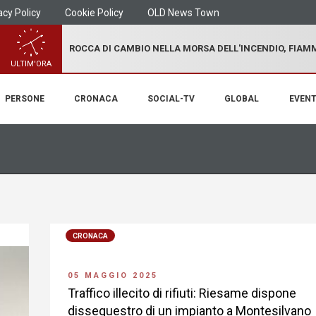
acy Policy
Cookie Policy
OLD News Town
ROCCA DI CAMBIO NELLA MORSA DELL'INCENDIO, FIA
ULTIM'ORA
PERSONE
CRONACA
SOCIAL-TV
GLOBAL
EVENT
CRONACA
05 MAGGIO 2025
Traffico illecito di rifiuti: Riesame dispone
dissequestro di un impianto a Montesilvano