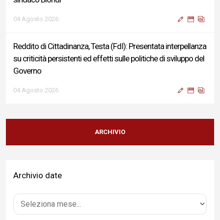
04 Agosto 2026
Reddito di Cittadinanza, Testa (FdI): Presentata interpellanza
su criticità persistenti ed effetti sulle politiche di sviluppo del
Governo
04 Agosto 2026
Sigismondi, Liris e Testa: “Profondo cordoglio e vicinanza al
Ministro Roccella e alla sua famiglia”
ARCHIVIO
04 Agosto 2026
Archivio date
Terminal bus "Lorenzo Natali": modifiche temporanee alla
viabilità per il completamento dei lavori di riqualificazione
04 Agosto 2026