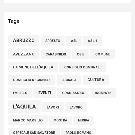
Liris: «Con Franco Mastri L’Aquila perde un medico di grande
competenza e un uomo che ha saputo mettersi al servizio
Tags
della comunità»
02 Agosto 2026
ABRUZZO
ASL 1
ASL
ARRESTO
Marcinelle, Verrecchia (FdI): "Un minuto di raccoglimento in
AVEZZANO
COMUNE
CARABINIERI
CGIL
Consiglio regionale per onorare il sacrificio dei nostri
COMUNE DELL'AQUILA
connazionali tra cui molti abruzzesi"
CONSIGLIO COMUNALE
06 Agosto 2026
CULTURA
CONSIGLIO REGIONALE
CRONACA
EVENTI
GRAN SASSO
EMICICLO
INCIDENTE
L'AQUILA
LAVORI
LAVORO
MARCO MARSILIO
MOSTRA
MUNDA
PAOLO ROMANO
OSPEDALE SAN SALVATORE