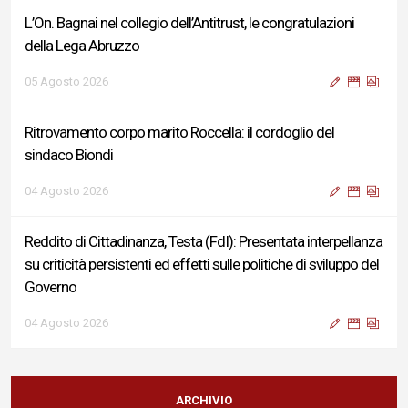
L’On. Bagnai nel collegio dell’Antitrust, le congratulazioni
della Lega Abruzzo
05 Agosto 2026
Ritrovamento corpo marito Roccella: il cordoglio del
sindaco Biondi
04 Agosto 2026
Reddito di Cittadinanza, Testa (FdI): Presentata interpellanza
su criticità persistenti ed effetti sulle politiche di sviluppo del
Governo
04 Agosto 2026
Sigismondi, Liris e Testa: “Profondo cordoglio e vicinanza al
Ministro Roccella e alla sua famiglia”
ARCHIVIO