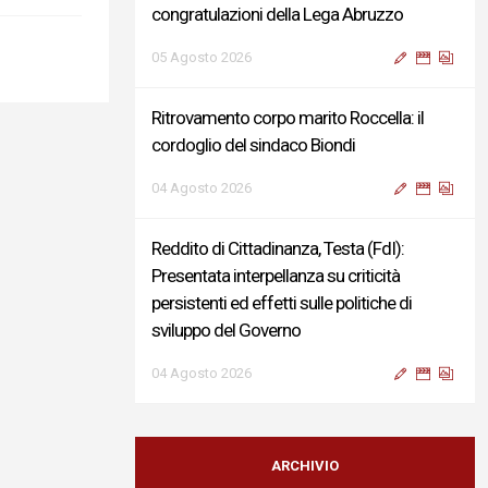
congratulazioni della Lega Abruzzo
05 Agosto 2026
Ritrovamento corpo marito Roccella: il
cordoglio del sindaco Biondi
04 Agosto 2026
Reddito di Cittadinanza, Testa (FdI):
Presentata interpellanza su criticità
persistenti ed effetti sulle politiche di
sviluppo del Governo
04 Agosto 2026
Sigismondi, Liris e Testa: “Profondo
cordoglio e vicinanza al Ministro Roccella e
ARCHIVIO