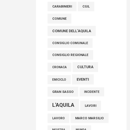
raccoglimento in Consiglio regionale per
CARABINIERI
CGIL
onorare il sacrificio dei nostri connazionali
tra cui molti abruzzesi"
COMUNE
06 Agosto 2026
COMUNE DELL'AQUILA
CONSIGLIO COMUNALE
CONSIGLIO REGIONALE
CULTURA
CRONACA
EVENTI
EMICICLO
GRAN SASSO
INCIDENTE
L'AQUILA
LAVORI
MARCO MARSILIO
LAVORO
MOSTRA
MUNDA