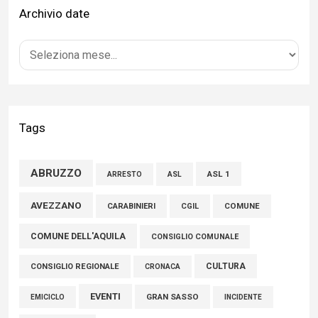
Archivio date
Bilancio Comune dell’Aquila, Cappetti (FI): “Bilanci in ordine e
conti solidi che consentono di effettuare nuovi interventi di
crescita del territorio”
01 Agosto 2026
Tags
FISCO, TESTA (FDI): COMPLETAMENTO RIFORMA E’
TRAGUARDO STORICO
ABRUZZO
ASL 1
ASL
ARRESTO
05 Agosto 2026
AVEZZANO
CARABINIERI
CGIL
COMUNE
COMUNE DELL'AQUILA
CONSIGLIO COMUNALE
CULTURA
CONSIGLIO REGIONALE
CRONACA
EVENTI
GRAN SASSO
EMICICLO
INCIDENTE