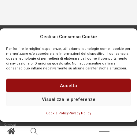
Gestisci Consenso Cookie
Per fornire le migliori esperienze, utilizziamo tecnologie come i cookie per
Aree tematiche
Altro
memorizzare e/o accedere alle informazioni del dispositivo. Il consenso a
queste tecnologie ci permetterà di elaborare dati come il comportamento
di navigazione o ID unici su questo sito. Non acconsentire o ritirare il
consenso può influire negativamente su alcune caratteristiche e funzioni.
Primo piano
Segnala
Affari pubblici
Contatti
Accetta
Scenari
Redazione
Persone
Privacy policy
Visualizza le preferenze
Cronaca
Cookie policy
Cookie Policy
Privacy Policy
SEGNALA
Social-TV
Global
Eventi