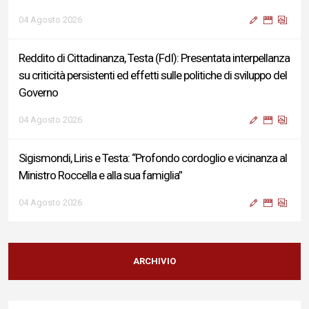
Governo
04 Agosto 2026
Sigismondi, Liris e Testa: “Profondo cordoglio e vicinanza al
Ministro Roccella e alla sua famiglia”
04 Agosto 2026
Terminal bus "Lorenzo Natali": modifiche temporanee alla
viabilità per il completamento dei lavori di riqualificazione
04 Agosto 2026
Liris: «Con Franco Mastri L’Aquila perde un medico di grande
competenza e un uomo che ha saputo mettersi al servizio
ARCHIVIO
della comunità»
02 Agosto 2026