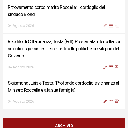
Ritrovamento corpo marito Roccella: il cordoglio del
sindaco Biondi
04 Agosto 2026
Reddito di Cittadinanza, Testa (FdI): Presentata interpellanza
su criticità persistenti ed effetti sulle politiche di sviluppo del
Governo
04 Agosto 2026
Sigismondi, Liris e Testa: “Profondo cordoglio e vicinanza al
Ministro Roccella e alla sua famiglia”
04 Agosto 2026
Terminal bus "Lorenzo Natali": modifiche temporanee alla
viabilità per il completamento dei lavori di riqualificazione
ARCHIVIO