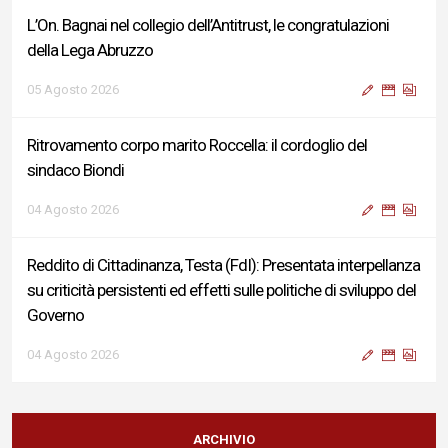
L’On. Bagnai nel collegio dell’Antitrust, le congratulazioni
della Lega Abruzzo
05 Agosto 2026
Ritrovamento corpo marito Roccella: il cordoglio del
sindaco Biondi
04 Agosto 2026
Reddito di Cittadinanza, Testa (FdI): Presentata interpellanza
su criticità persistenti ed effetti sulle politiche di sviluppo del
Governo
04 Agosto 2026
Sigismondi, Liris e Testa: “Profondo cordoglio e vicinanza al
Ministro Roccella e alla sua famiglia”
ARCHIVIO