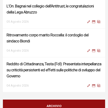
L’On. Bagnai nel collegio dell’Antitrust, le congratulazioni
della Lega Abruzzo
05 Agosto 2026
Ritrovamento corpo marito Roccella: il cordoglio del
sindaco Biondi
04 Agosto 2026
Reddito di Cittadinanza, Testa (FdI): Presentata interpellanza
su criticità persistenti ed effetti sulle politiche di sviluppo del
Governo
04 Agosto 2026
Sigismondi, Liris e Testa: “Profondo cordoglio e vicinanza al
Ministro Roccella e alla sua famiglia”
ARCHIVIO