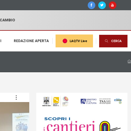
I CAMBIO
I
REDAZIONE APERTA
LAQTV Live
CERCA