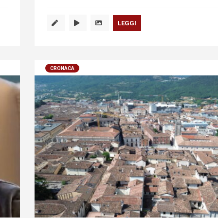
LEGGI
CRONACA