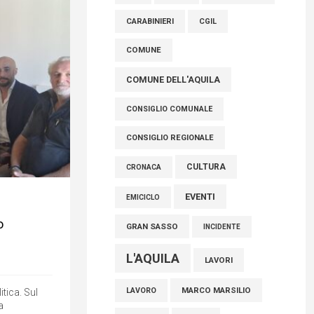
AVEZZANO
ASL 1
ASL
FISCO, TESTA (FDI): COMPLETAMENTO
CARABINIERI
CGIL
RIFORMA E’ TRAGUARDO STORICO
COMUNE
05 Agosto 2026
COMUNE DELL'AQUILA
CONSIGLIO COMUNALE
CONSIGLIO REGIONALE
CULTURA
CRONACA
EVENTI
EMICICLO
o
GRAN SASSO
INCIDENTE
L'AQUILA
LAVORI
itica. Sul
MARCO MARSILIO
LAVORO
a