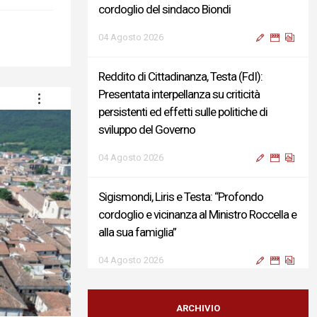
cordoglio del sindaco Biondi
04 Agosto 2026
Reddito di Cittadinanza, Testa (FdI):
Presentata interpellanza su criticità
persistenti ed effetti sulle politiche di
sviluppo del Governo
04 Agosto 2026
Sigismondi, Liris e Testa: “Profondo
cordoglio e vicinanza al Ministro Roccella e
alla sua famiglia”
04 Agosto 2026
Terminal bus "Lorenzo Natali": modifiche