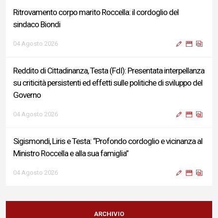
Ritrovamento corpo marito Roccella: il cordoglio del
sindaco Biondi
04 Agosto 2026
Reddito di Cittadinanza, Testa (FdI): Presentata interpellanza
su criticità persistenti ed effetti sulle politiche di sviluppo del
Governo
04 Agosto 2026
Sigismondi, Liris e Testa: “Profondo cordoglio e vicinanza al
Ministro Roccella e alla sua famiglia”
04 Agosto 2026
Terminal bus "Lorenzo Natali": modifiche temporanee alla
viabilità per il completamento dei lavori di riqualificazione
ARCHIVIO