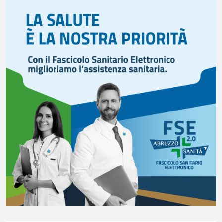
L’On. Bagnai nel collegio dell’Antitrust, le congratulazioni