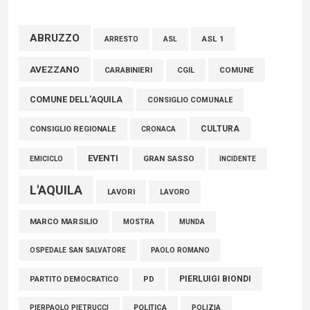
FISCO, TESTA (FDI): COMPLETAMENTO RIFORMA E’
TRAGUARDO STORICO
ABRUZZO
ASL 1
ASL
ARRESTO
05 Agosto 2026
AVEZZANO
COMUNE
CARABINIERI
CGIL
COMUNE DELL'AQUILA
CONSIGLIO COMUNALE
CULTURA
CONSIGLIO REGIONALE
CRONACA
EVENTI
GRAN SASSO
EMICICLO
INCIDENTE
L'AQUILA
LAVORI
LAVORO
MARCO MARSILIO
MOSTRA
MUNDA
PAOLO ROMANO
OSPEDALE SAN SALVATORE
PIERLUIGI BIONDI
PARTITO DEMOCRATICO
PD
POLITICA
POLIZIA
PIERPAOLO PIETRUCCI