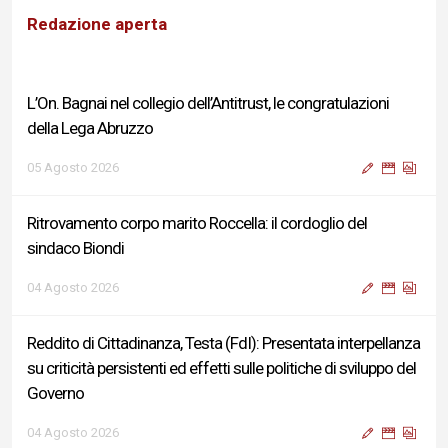
della Lega Abruzzo
Redazione aperta
05 Agosto 2026
Ritrovamento corpo marito Roccella: il cordoglio del
sindaco Biondi
04 Agosto 2026
Reddito di Cittadinanza, Testa (FdI): Presentata interpellanza
su criticità persistenti ed effetti sulle politiche di sviluppo del
Governo
04 Agosto 2026
Sigismondi, Liris e Testa: “Profondo cordoglio e vicinanza al
Ministro Roccella e alla sua famiglia”
04 Agosto 2026