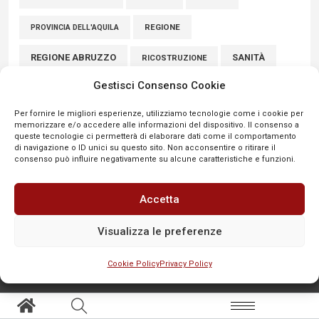
REGIONE
PROVINCIA DELL'AQUILA
REGIONE ABRUZZO
SANITÀ
RICOSTRUZIONE
Gestisci Consenso Cookie
SCUOLE
SICUREZZA
SINDACATI
SCUOLA
Per fornire le migliori esperienze, utilizziamo tecnologie come i cookie per
SULMONA
UNIVAQ
SPORT
VIABILITÀ
memorizzare e/o accedere alle informazioni del dispositivo. Il consenso a
queste tecnologie ci permetterà di elaborare dati come il comportamento
VIGILI DEL FUOCO
di navigazione o ID unici su questo sito. Non acconsentire o ritirare il
consenso può influire negativamente su alcune caratteristiche e funzioni.
Accetta
Visualizza le preferenze
Cookie Policy
Privacy Policy
SEGNALA
Aree tematiche
Altro