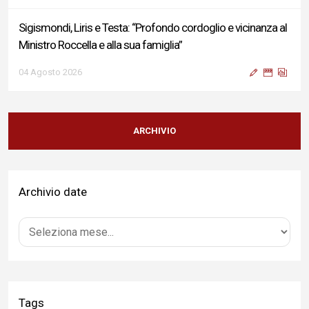
Terminal bus "Lorenzo Natali": modifiche temporanee alla
viabilità per il completamento dei lavori di riqualificazione
04 Agosto 2026
Liris: «Con Franco Mastri L’Aquila perde un medico di grande
competenza e un uomo che ha saputo mettersi al servizio
ARCHIVIO
della comunità»
02 Agosto 2026
Archivio date
Bilancio Comune dell’Aquila, Cappetti (FI): “Bilanci in ordine e
conti solidi che consentono di effettuare nuovi interventi di
crescita del territorio”
01 Agosto 2026
Tags