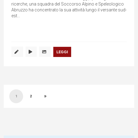
ricerche, una squadra del Soccorso Alpino e Speleologico
Abruzzo ha concentrato la sua attività lungo il versante sud-
est...
LEGGI
Paginazione
»
degli
1
2
articoli