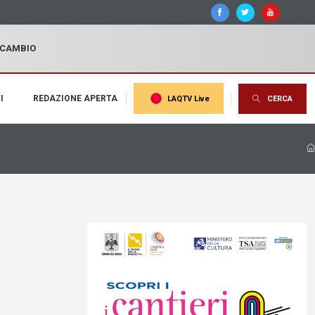
I CAMBIO
I
REDAZIONE APERTA
LAQTV Live
CERCA