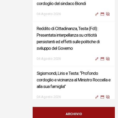
cordoglio del sindaco Biondi
04 Agosto 2026
Reddito di Cittadinanza, Testa (FdI):
Presentata interpellanza su criticità
persistenti ed effetti sulle politiche di
sviluppo del Governo
04 Agosto 2026
Sigismondi, Liris e Testa: “Profondo
cordoglio e vicinanza al Ministro Roccella e
alla sua famiglia”
04 Agosto 2026
Terminal bus "Lorenzo Natali": modifiche