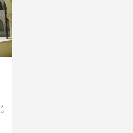
lo
 al