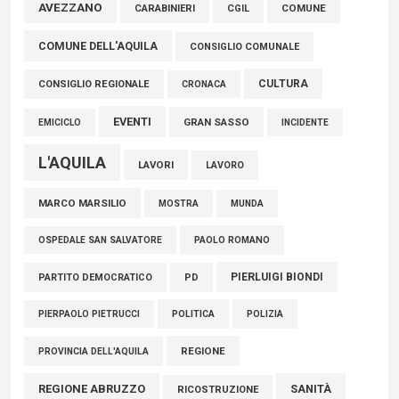
Marcinelle, Verrecchia (FdI): "Un minuto di raccoglimento in
AVEZZANO
COMUNE
CARABINIERI
CGIL
Consiglio regionale per onorare il sacrificio dei nostri
COMUNE DELL'AQUILA
connazionali tra cui molti abruzzesi"
CONSIGLIO COMUNALE
06 Agosto 2026
CULTURA
CONSIGLIO REGIONALE
CRONACA
EVENTI
GRAN SASSO
EMICICLO
INCIDENTE
L'AQUILA
LAVORI
LAVORO
MARCO MARSILIO
MOSTRA
MUNDA
PAOLO ROMANO
OSPEDALE SAN SALVATORE
PIERLUIGI BIONDI
PARTITO DEMOCRATICO
PD
POLITICA
POLIZIA
PIERPAOLO PIETRUCCI
REGIONE
PROVINCIA DELL'AQUILA
REGIONE ABRUZZO
SANITÀ
RICOSTRUZIONE