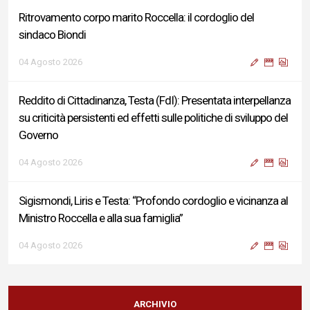
Ritrovamento corpo marito Roccella: il cordoglio del
sindaco Biondi
04 Agosto 2026
Reddito di Cittadinanza, Testa (FdI): Presentata interpellanza
su criticità persistenti ed effetti sulle politiche di sviluppo del
Governo
04 Agosto 2026
Sigismondi, Liris e Testa: “Profondo cordoglio e vicinanza al
Ministro Roccella e alla sua famiglia”
04 Agosto 2026
Terminal bus "Lorenzo Natali": modifiche temporanee alla
viabilità per il completamento dei lavori di riqualificazione
ARCHIVIO