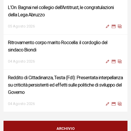
L’On. Bagnai nel collegio dell’Antitrust, le congratulazioni
della Lega Abruzzo
05 Agosto 2026
Ritrovamento corpo marito Roccella: il cordoglio del
sindaco Biondi
04 Agosto 2026
Reddito di Cittadinanza, Testa (FdI): Presentata interpellanza
su criticità persistenti ed effetti sulle politiche di sviluppo del
Governo
04 Agosto 2026
Sigismondi, Liris e Testa: “Profondo cordoglio e vicinanza al
Ministro Roccella e alla sua famiglia”
ARCHIVIO