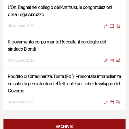
L’On. Bagnai nel collegio dell’Antitrust, le congratulazioni
della Lega Abruzzo
05 Agosto 2026
Ritrovamento corpo marito Roccella: il cordoglio del
sindaco Biondi
04 Agosto 2026
Reddito di Cittadinanza, Testa (FdI): Presentata interpellanza
su criticità persistenti ed effetti sulle politiche di sviluppo del
Governo
04 Agosto 2026
Sigismondi, Liris e Testa: “Profondo cordoglio e vicinanza al
Ministro Roccella e alla sua famiglia”
ARCHIVIO