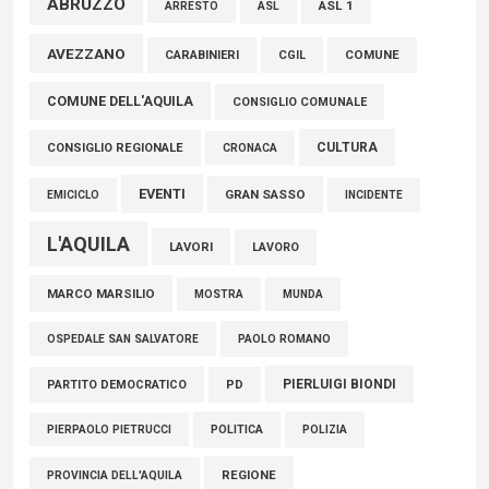
ABRUZZO
ASL 1
ASL
ARRESTO
Marcinelle, Verrecchia (FdI): "Un minuto di raccoglimento in
AVEZZANO
CARABINIERI
CGIL
COMUNE
Consiglio regionale per onorare il sacrificio dei nostri
COMUNE DELL'AQUILA
connazionali tra cui molti abruzzesi"
CONSIGLIO COMUNALE
06 Agosto 2026
CULTURA
CONSIGLIO REGIONALE
CRONACA
EVENTI
GRAN SASSO
EMICICLO
INCIDENTE
L'AQUILA
LAVORI
LAVORO
MARCO MARSILIO
MOSTRA
MUNDA
PAOLO ROMANO
OSPEDALE SAN SALVATORE
PIERLUIGI BIONDI
PARTITO DEMOCRATICO
PD
POLITICA
POLIZIA
PIERPAOLO PIETRUCCI
REGIONE
PROVINCIA DELL'AQUILA