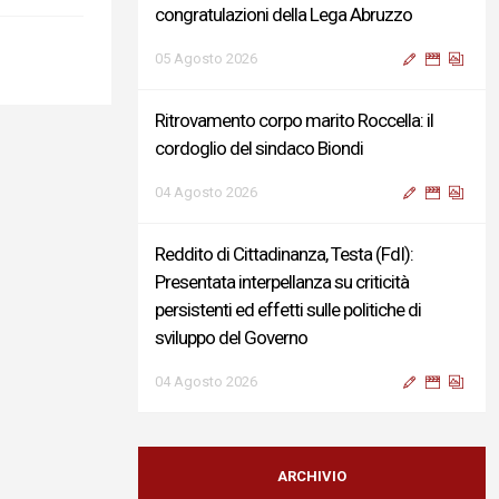
congratulazioni della Lega Abruzzo
05 Agosto 2026
Ritrovamento corpo marito Roccella: il
cordoglio del sindaco Biondi
04 Agosto 2026
Reddito di Cittadinanza, Testa (FdI):
Presentata interpellanza su criticità
persistenti ed effetti sulle politiche di
sviluppo del Governo
04 Agosto 2026
Sigismondi, Liris e Testa: “Profondo
cordoglio e vicinanza al Ministro Roccella e
ARCHIVIO