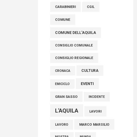
raccoglimento in Consiglio regionale per
CARABINIERI
CGIL
onorare il sacrificio dei nostri connazionali
tra cui molti abruzzesi"
COMUNE
06 Agosto 2026
COMUNE DELL'AQUILA
CONSIGLIO COMUNALE
CONSIGLIO REGIONALE
CULTURA
CRONACA
EVENTI
EMICICLO
GRAN SASSO
INCIDENTE
L'AQUILA
LAVORI
MARCO MARSILIO
LAVORO
MOSTRA
MUNDA