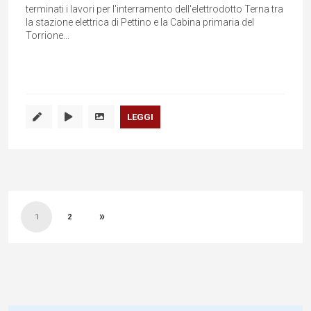
terminati i lavori per l'interramento dell'elettrodotto Terna tra
la stazione elettrica di Pettino e la Cabina primaria del
Torrione...
LEGGI
Paginazione
»
degli
1
2
articoli