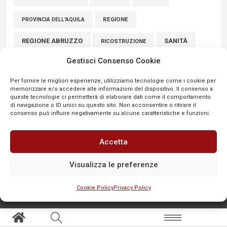
REGIONE
PROVINCIA DELL'AQUILA
REGIONE ABRUZZO
SANITÀ
RICOSTRUZIONE
Gestisci Consenso Cookie
SCUOLE
SICUREZZA
SINDACATI
SCUOLA
Per fornire le migliori esperienze, utilizziamo tecnologie come i cookie per
SULMONA
UNIVAQ
SPORT
VIABILITÀ
memorizzare e/o accedere alle informazioni del dispositivo. Il consenso a
queste tecnologie ci permetterà di elaborare dati come il comportamento
VIGILI DEL FUOCO
di navigazione o ID unici su questo sito. Non acconsentire o ritirare il
consenso può influire negativamente su alcune caratteristiche e funzioni.
Accetta
Visualizza le preferenze
Cookie Policy
Privacy Policy
SEGNALA
Aree tematiche
Altro