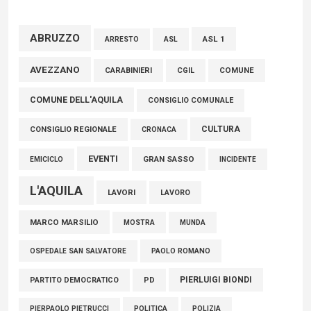
della comunità»
02 Agosto 2026
ABRUZZO
ASL 1
ASL
ARRESTO
Marcinelle, Verrecchia (FdI): "Un minuto di raccoglimento in
AVEZZANO
CARABINIERI
CGIL
COMUNE
Consiglio regionale per onorare il sacrificio dei nostri
COMUNE DELL'AQUILA
connazionali tra cui molti abruzzesi"
CONSIGLIO COMUNALE
06 Agosto 2026
CULTURA
CONSIGLIO REGIONALE
CRONACA
EVENTI
GRAN SASSO
EMICICLO
INCIDENTE
L'AQUILA
LAVORI
LAVORO
MARCO MARSILIO
MOSTRA
MUNDA
PAOLO ROMANO
OSPEDALE SAN SALVATORE
PIERLUIGI BIONDI
PARTITO DEMOCRATICO
PD
POLITICA
POLIZIA
PIERPAOLO PIETRUCCI