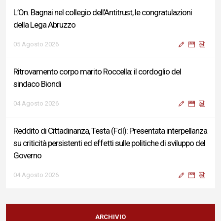
L’On. Bagnai nel collegio dell’Antitrust, le congratulazioni
della Lega Abruzzo
05 Agosto 2026
Ritrovamento corpo marito Roccella: il cordoglio del
sindaco Biondi
04 Agosto 2026
Reddito di Cittadinanza, Testa (FdI): Presentata interpellanza
su criticità persistenti ed effetti sulle politiche di sviluppo del
Governo
04 Agosto 2026
Sigismondi, Liris e Testa: “Profondo cordoglio e vicinanza al
Ministro Roccella e alla sua famiglia”
ARCHIVIO