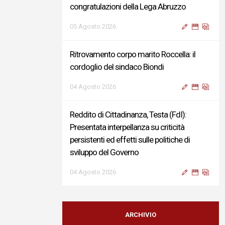
congratulazioni della Lega Abruzzo
05 Agosto 2026
Ritrovamento corpo marito Roccella: il
cordoglio del sindaco Biondi
04 Agosto 2026
Reddito di Cittadinanza, Testa (FdI):
Presentata interpellanza su criticità
persistenti ed effetti sulle politiche di
sviluppo del Governo
04 Agosto 2026
Sigismondi, Liris e Testa: “Profondo
cordoglio e vicinanza al Ministro Roccella e
ARCHIVIO