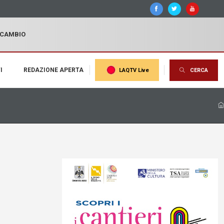
I CAMBIO
I
REDAZIONE APERTA
LAQTV Live
CERCA