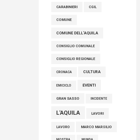
raccoglimento in Consiglio regionale per
CARABINIERI
CGIL
onorare il sacrificio dei nostri connazionali
tra cui molti abruzzesi"
COMUNE
06 Agosto 2026
COMUNE DELL'AQUILA
CONSIGLIO COMUNALE
CONSIGLIO REGIONALE
CULTURA
CRONACA
EVENTI
EMICICLO
GRAN SASSO
INCIDENTE
L'AQUILA
LAVORI
MARCO MARSILIO
LAVORO
MOSTRA
MUNDA