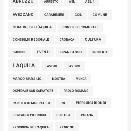
ABRUZZO
ASL 1
ASL
ARRESTO
Marcinelle, Verrecchia (FdI): "Un minuto di raccoglimento in
AVEZZANO
COMUNE
CARABINIERI
CGIL
Consiglio regionale per onorare il sacrificio dei nostri
COMUNE DELL'AQUILA
connazionali tra cui molti abruzzesi"
CONSIGLIO COMUNALE
06 Agosto 2026
CULTURA
CONSIGLIO REGIONALE
CRONACA
EVENTI
GRAN SASSO
EMICICLO
INCIDENTE
L'AQUILA
LAVORI
LAVORO
MARCO MARSILIO
MOSTRA
MUNDA
PAOLO ROMANO
OSPEDALE SAN SALVATORE
PIERLUIGI BIONDI
PARTITO DEMOCRATICO
PD
POLITICA
POLIZIA
PIERPAOLO PIETRUCCI
REGIONE
PROVINCIA DELL'AQUILA