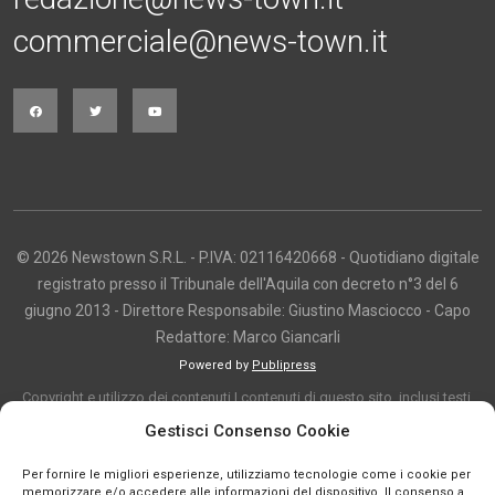
commerciale@news-town.it
© 2026 Newstown S.R.L. - P.IVA: 02116420668 - Quotidiano digitale
registrato presso il Tribunale dell'Aquila con decreto n°3 del 6
giugno 2013 - Direttore Responsabile: Giustino Masciocco - Capo
Redattore: Marco Giancarli
Powered by
Publipress
Copyright e utilizzo dei contenuti I contenuti di questo sito, inclusi testi,
articoli, immagini, fotografie, video e grafica, sono protetti da copyright e
Gestisci Consenso Cookie
appartengono al titolare del sito o ai rispettivi autori, salvo diversa
Per fornire le migliori esperienze, utilizziamo tecnologie come i cookie per
indicazione. La riproduzione totale o parziale dei contenuti è consentita
memorizzare e/o accedere alle informazioni del dispositivo. Il consenso a