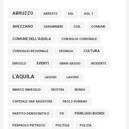
02 Agosto 2026
ABRUZZO
ASL 1
ASL
ARRESTO
Marcinelle, Verrecchia (FdI): "Un minuto di raccoglimento in
AVEZZANO
COMUNE
CARABINIERI
CGIL
Consiglio regionale per onorare il sacrificio dei nostri
COMUNE DELL'AQUILA
connazionali tra cui molti abruzzesi"
CONSIGLIO COMUNALE
06 Agosto 2026
CULTURA
CONSIGLIO REGIONALE
CRONACA
EVENTI
GRAN SASSO
EMICICLO
INCIDENTE
L'AQUILA
LAVORI
LAVORO
MARCO MARSILIO
MOSTRA
MUNDA
PAOLO ROMANO
OSPEDALE SAN SALVATORE
PIERLUIGI BIONDI
PARTITO DEMOCRATICO
PD
POLITICA
POLIZIA
PIERPAOLO PIETRUCCI