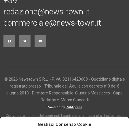
+39
redazione@news-town.it
commerciale@news-town.it
© 2026 Newstown S.R.L. - P.IVA: 02116420668 - Quotidiano digitale
registrato presso il Tribunale dell'Aquila con decreto n°3 del 6
giugno 2013 - Direttore Responsabile: Giustino Masciocco - Capo
Redattore: Marco Giancarli
Powered by
Publipress
Copyright e utilizzo dei contenuti I contenuti di questo sito, inclusi testi,
articoli, immagini, fotografie, video e grafica, sono protetti da copyright e
Gestisci Consenso Cookie