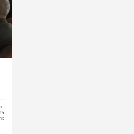
na
ta.
uno