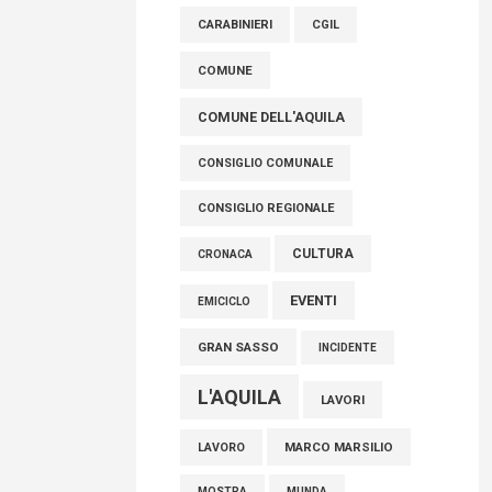
raccoglimento in Consiglio regionale per
CARABINIERI
CGIL
onorare il sacrificio dei nostri connazionali
tra cui molti abruzzesi"
COMUNE
06 Agosto 2026
COMUNE DELL'AQUILA
CONSIGLIO COMUNALE
CONSIGLIO REGIONALE
CULTURA
CRONACA
EVENTI
EMICICLO
GRAN SASSO
INCIDENTE
L'AQUILA
LAVORI
MARCO MARSILIO
LAVORO
MOSTRA
MUNDA