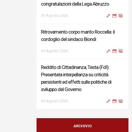
congratulazioni della Lega Abruzzo
05 Agosto 2026
Ritrovamento corpo marito Roccella: il
cordoglio del sindaco Biondi
04 Agosto 2026
Reddito di Cittadinanza, Testa (FdI):
Presentata interpellanza su criticità
persistenti ed effetti sulle politiche di
sviluppo del Governo
04 Agosto 2026
Sigismondi, Liris e Testa: “Profondo
cordoglio e vicinanza al Ministro Roccella e
ARCHIVIO