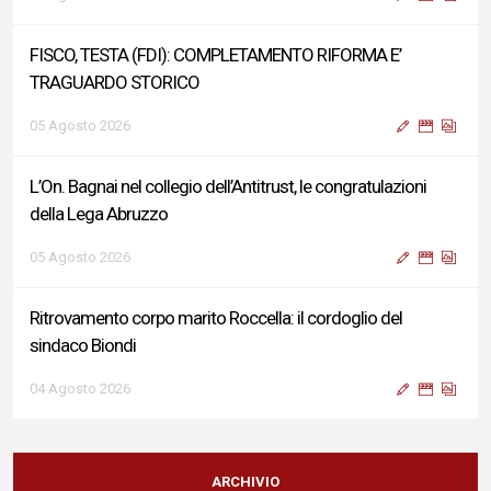
FISCO, TESTA (FDI): COMPLETAMENTO RIFORMA E’
TRAGUARDO STORICO
05 Agosto 2026
L’On. Bagnai nel collegio dell’Antitrust, le congratulazioni
della Lega Abruzzo
05 Agosto 2026
Ritrovamento corpo marito Roccella: il cordoglio del
sindaco Biondi
04 Agosto 2026
Reddito di Cittadinanza, Testa (FdI): Presentata interpellanza
su criticità persistenti ed effetti sulle politiche di sviluppo del
ARCHIVIO