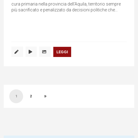
cura primaria nella provincia dell'Aquila, territorio sempre
più sacrificato e penalizzato da decisioni politiche che...
LEGGI
Paginazione
»
degli
1
2
articoli