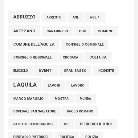
FISCO, TESTA (FDI): COMPLETAMENTO RIFORMA E’
TRAGUARDO STORICO
ABRUZZO
ASL 1
ASL
ARRESTO
05 Agosto 2026
AVEZZANO
COMUNE
CARABINIERI
CGIL
L’On. Bagnai nel collegio dell’Antitrust, le congratulazioni
COMUNE DELL'AQUILA
della Lega Abruzzo
CONSIGLIO COMUNALE
05 Agosto 2026
CULTURA
CONSIGLIO REGIONALE
CRONACA
EVENTI
GRAN SASSO
EMICICLO
INCIDENTE
L'AQUILA
LAVORI
LAVORO
MARCO MARSILIO
MOSTRA
MUNDA
PAOLO ROMANO
OSPEDALE SAN SALVATORE
PIERLUIGI BIONDI
PARTITO DEMOCRATICO
PD
POLITICA
POLIZIA
PIERPAOLO PIETRUCCI