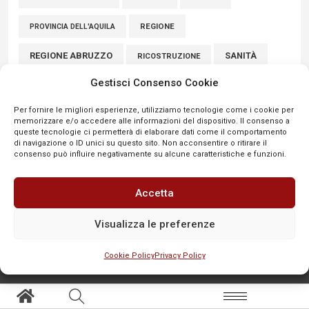
REGIONE
PROVINCIA DELL'AQUILA
REGIONE ABRUZZO
SANITÀ
RICOSTRUZIONE
Gestisci Consenso Cookie
SCUOLE
SICUREZZA
SINDACATI
SCUOLA
Per fornire le migliori esperienze, utilizziamo tecnologie come i cookie per
SULMONA
UNIVAQ
SPORT
VIABILITÀ
memorizzare e/o accedere alle informazioni del dispositivo. Il consenso a
queste tecnologie ci permetterà di elaborare dati come il comportamento
VIGILI DEL FUOCO
di navigazione o ID unici su questo sito. Non acconsentire o ritirare il
consenso può influire negativamente su alcune caratteristiche e funzioni.
Accetta
Visualizza le preferenze
Cookie Policy
Privacy Policy
SEGNALA
Aree tematiche
Altro