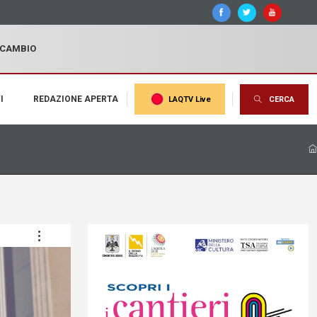
I CAMBIO
I
REDAZIONE APERTA
LAQTV Live
CERCA