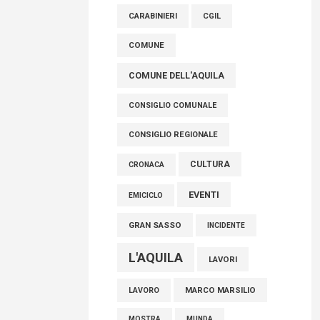
raccoglimento in Consiglio regionale per
CARABINIERI
CGIL
onorare il sacrificio dei nostri connazionali
tra cui molti abruzzesi"
COMUNE
06 Agosto 2026
COMUNE DELL'AQUILA
CONSIGLIO COMUNALE
CONSIGLIO REGIONALE
CULTURA
CRONACA
EVENTI
EMICICLO
GRAN SASSO
INCIDENTE
L'AQUILA
LAVORI
MARCO MARSILIO
LAVORO
MOSTRA
MUNDA