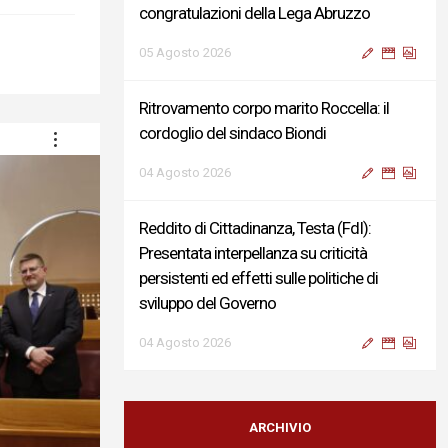
congratulazioni della Lega Abruzzo
05 Agosto 2026
Ritrovamento corpo marito Roccella: il
cordoglio del sindaco Biondi
04 Agosto 2026
Reddito di Cittadinanza, Testa (FdI):
Presentata interpellanza su criticità
persistenti ed effetti sulle politiche di
sviluppo del Governo
04 Agosto 2026
Sigismondi, Liris e Testa: “Profondo
cordoglio e vicinanza al Ministro Roccella e
ARCHIVIO