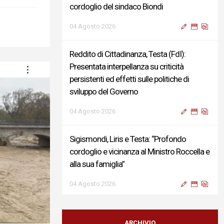
cordoglio del sindaco Biondi
04 Agosto 2026
Reddito di Cittadinanza, Testa (FdI):
Presentata interpellanza su criticità
persistenti ed effetti sulle politiche di
sviluppo del Governo
04 Agosto 2026
Sigismondi, Liris e Testa: “Profondo
cordoglio e vicinanza al Ministro Roccella e
alla sua famiglia”
04 Agosto 2026
Terminal bus "Lorenzo Natali": modifiche