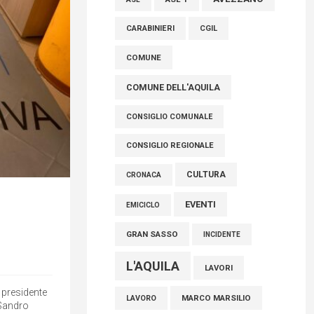
AVEZZANO
ASL 1
ASL
FISCO, TESTA (FDI): COMPLETAMENTO
CARABINIERI
CGIL
RIFORMA E’ TRAGUARDO STORICO
COMUNE
05 Agosto 2026
COMUNE DELL'AQUILA
CONSIGLIO COMUNALE
CONSIGLIO REGIONALE
CULTURA
CRONACA
EVENTI
EMICICLO
GRAN SASSO
INCIDENTE
L'AQUILA
LAVORI
l presidente
MARCO MARSILIO
LAVORO
 Sandro